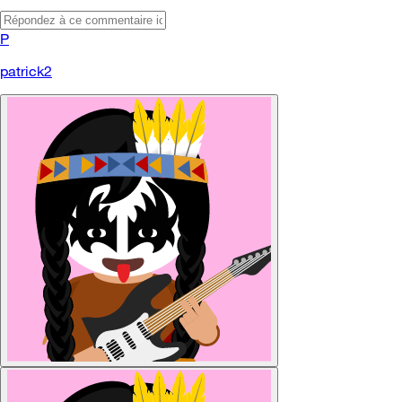
P
patrick2