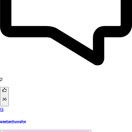
2
36
G
gaetanhuyghe