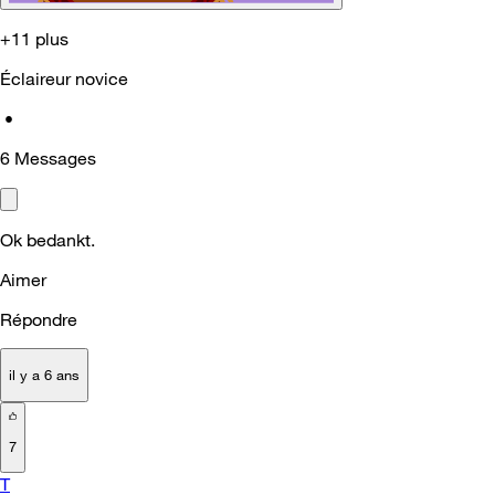
+11 plus
Éclaireur novice
•
6
Messages
Ok bedankt.
Aimer
Répondre
il y a 6 ans
7
T