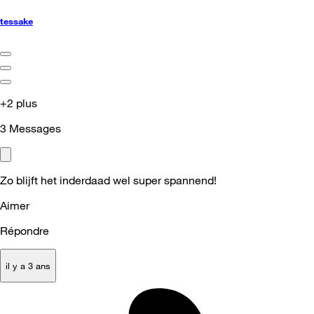
tessake
+2 plus
3
Messages
Zo blijft het inderdaad wel super spannend!
Aimer
Répondre
il y a 3 ans