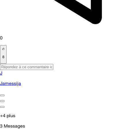
0
8
J
Jamessija
+4 plus
3
Messages