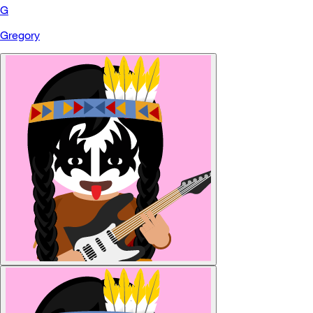
G
Gregory