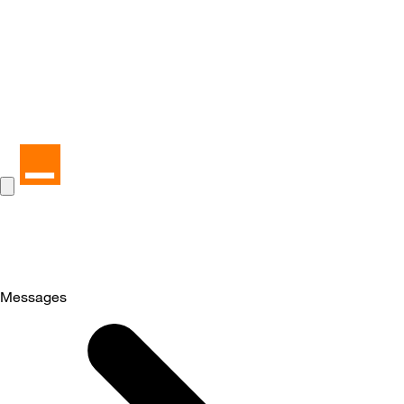
Messages
Selected
Messages