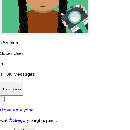
+55 plus
Super User
•
11.3K
Messages
il y a 6 ans
@gaetanhuyghe
wat
@Gregory
zegt is juist .