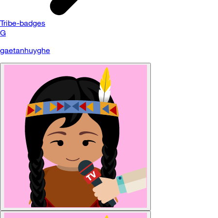
Tribe-badges
G
gaetanhuyghe