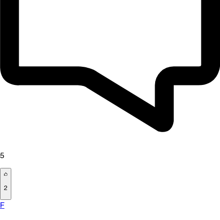
5
2
F