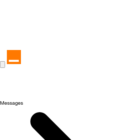
Messages
Selected
Messages