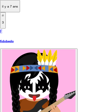
il y a 7 ans
3
F
fidobedo