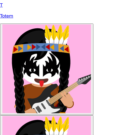
T
Totem