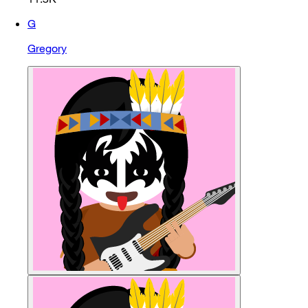
G
Gregory