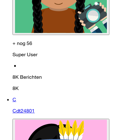
+ nog 56
Super User
•
8K
Berichten
8K
C
Cdt24801