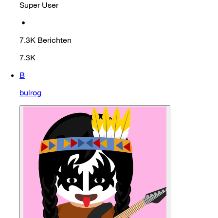
Super User
•
7.3K
Berichten
7.3K
B
bulrog