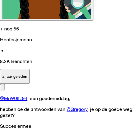
+ nog 56
Hoofdsjamaan
•
8.2K
Berichten
2 jaar geleden
@MrW0lfz94
een goedemiddag,
hebben de de antwoorden van
@Gregory
je op de goede weg
gezet?
Succes ermee.