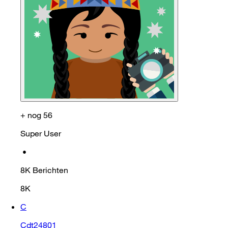
+ nog 56
Super User
•
8K
Berichten
8K
C
Cdt24801