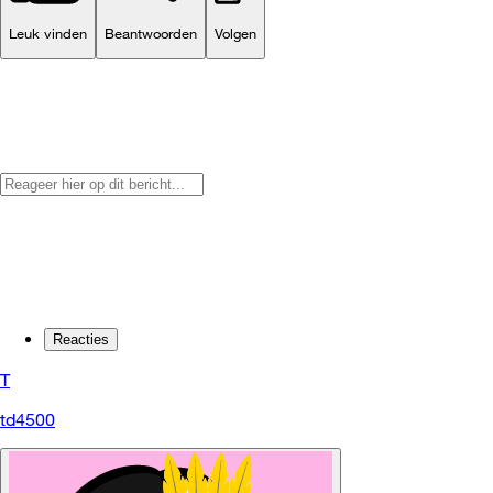
Leuk vinden
Beantwoorden
Volgen
Reacties
T
td4500