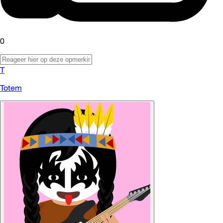
0
T
Totem