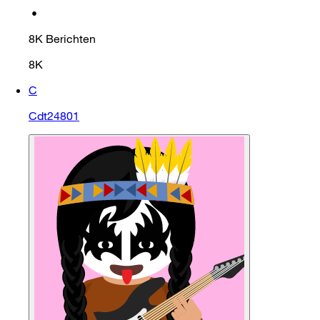
•
8K
Berichten
8K
C
Cdt24801