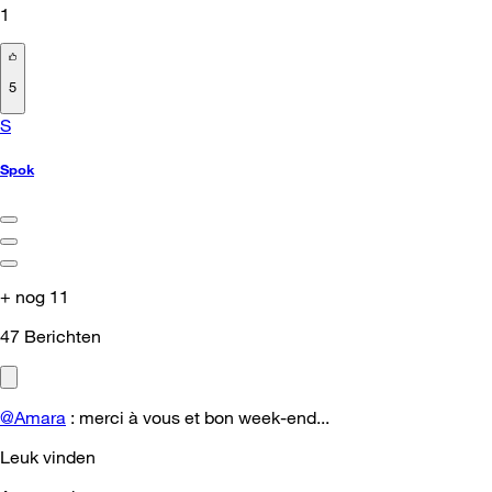
1
5
S
Spok
+ nog 11
47
Berichten
@Amara
: merci à vous et bon week-end...
Leuk vinden