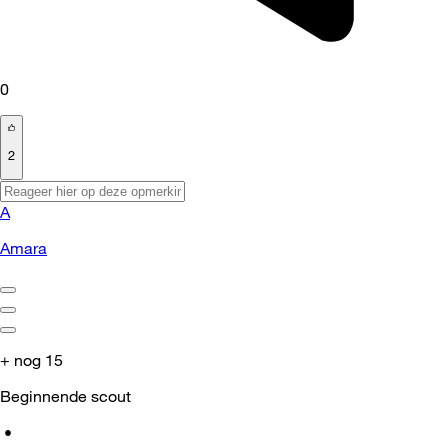
0
2
A
Amara
+ nog 15
Beginnende scout
•