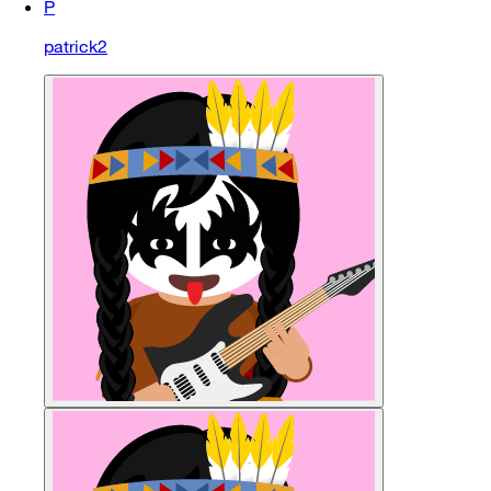
P
patrick2