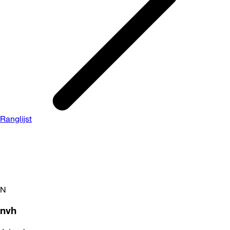
Ranglijst
N
nvh