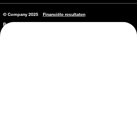
© Company 2025
Financiële resultaten
Bedrijfsgegevens
Vacatures
Privacy Policy
Consumenteninlichtingen