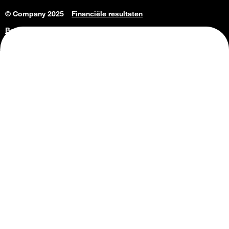
© Company 2025
Financiële resultaten
Bedrijfsgegevens
Vacatures
Privacy Policy
Consumenteninlichtingen