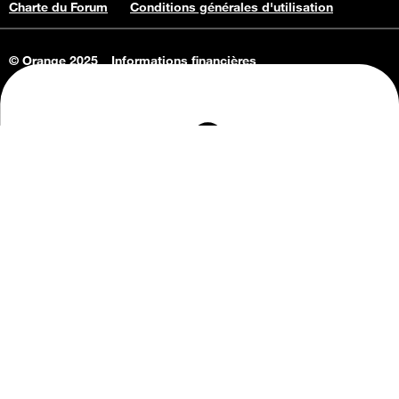
Charte du Forum
Conditions générales d'utilisation
© Orange 2025
Informations financières
Connaissance de l'entreprise
Offres d'emploi
Vie privée
Informations Consommateurs