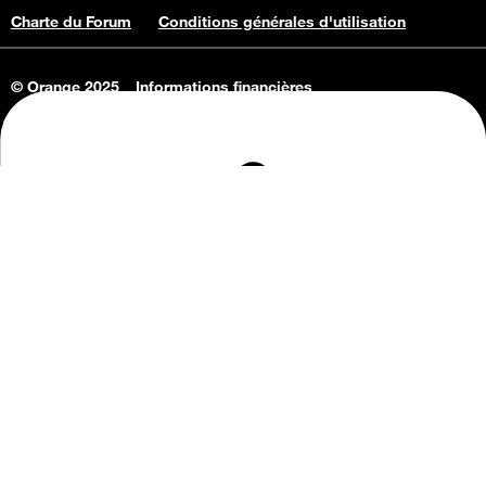
Charte du Forum
Conditions générales d'utilisation
© Orange 2025
Informations financières
Connaissance de l'entreprise
Offres d'emploi
Vie privée
Informations Consommateurs