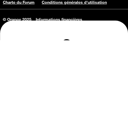
Charte du Forum
Conditions générales d'utilisation
© Orange 2025
Informations financières
Connaissance de l'entreprise
Offres d'emploi
Vie privée
Informations Consommateurs