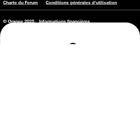
Charte du Forum
Conditions générales d'utilisation
© Orange 2025
Informations financières
Connaissance de l'entreprise
Offres d'emploi
Vie privée
Informations Consommateurs