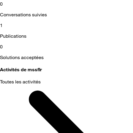
0
Conversations suivies
1
Publications
0
Solutions acceptées
Activités de mssflr
Toutes les activités
Selected
Toutes
les
activités