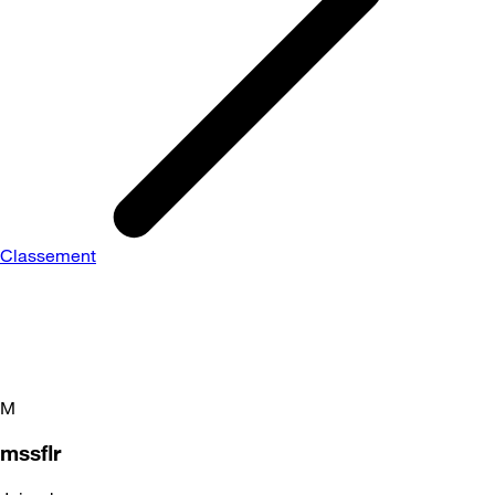
Classement
M
mssflr