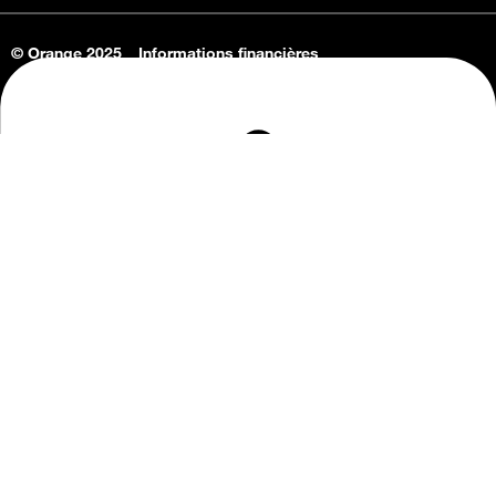
© Orange 2025
Informations financières
Connaissance de l'entreprise
Offres d'emploi
Vie privée
Informations Consommateurs