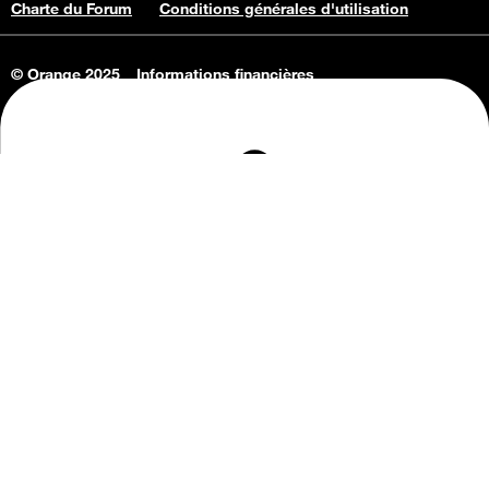
Charte du Forum
Conditions générales d'utilisation
© Orange 2025
Informations financières
Connaissance de l'entreprise
Offres d'emploi
Vie privée
Informations Consommateurs