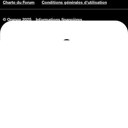
Charte du Forum
Conditions générales d'utilisation
© Orange 2025
Informations financières
Connaissance de l'entreprise
Offres d'emploi
Vie privée
Informations Consommateurs