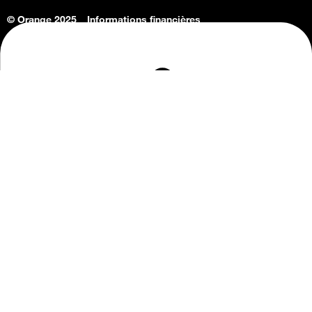
© Orange 2025
Informations financières
Connaissance de l'entreprise
Offres d'emploi
Vie privée
Informations Consommateurs