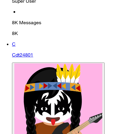
Super User
•
8K
Messages
8K
C
Cdt24801