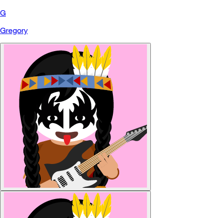
G
Gregory