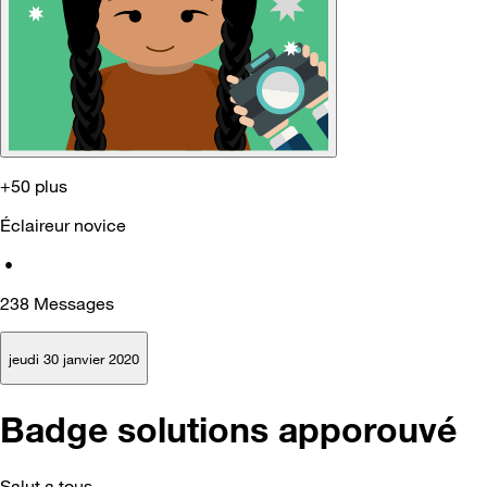
+50 plus
Éclaireur novice
•
238
Messages
jeudi 30 janvier 2020
Badge solutions apporouvé
Salut a tous