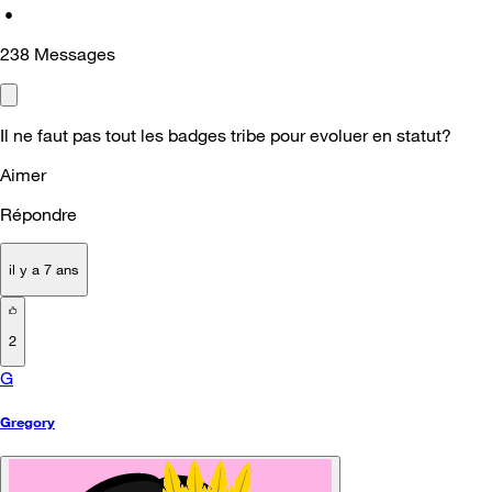
•
238
Messages
Il ne faut pas tout les badges tribe pour evoluer en statut?
Aimer
Répondre
il y a 7 ans
2
G
Gregory