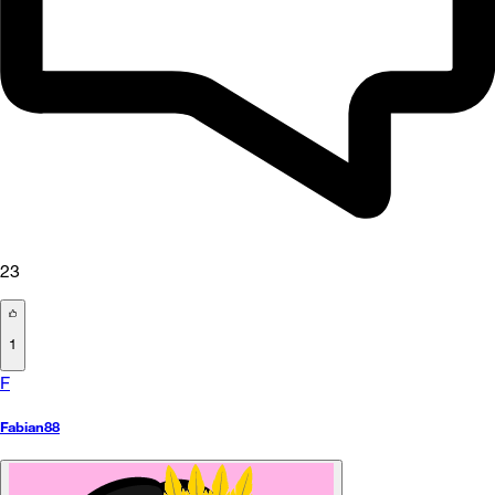
23
1
F
Fabian88