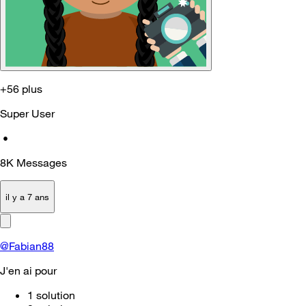
+56 plus
Super User
•
8K
Messages
il y a 7 ans
@Fabian88
J'en ai pour
1 solution