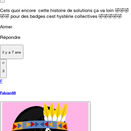
Cets quoi encore cette histoire de solutions ça va loin
🤣
🤣
🤣
🤣
🤣
pour des badges cest hystérie collectives
🤣
🤣
🤣
🤣
🤣
Aimer
Répondre
il y a 7 ans
3
F
Fabian88