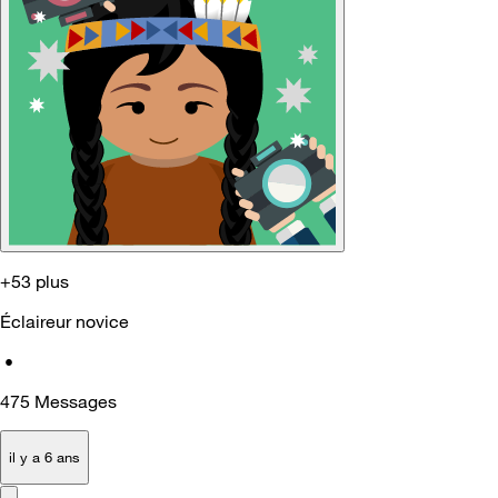
+53 plus
Éclaireur novice
•
475
Messages
il y a 6 ans