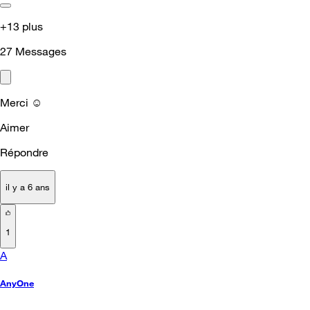
+13 plus
27
Messages
Merci ☺️
Aimer
Répondre
il y a 6 ans
1
A
AnyOne