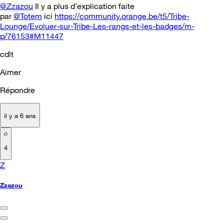
@Zzazou
Il y a plus d’explication faite
par
@Totem
ici
https://community.orange.be/t5/Tribe-
Lounge/Evoluer-sur-Tribe-Les-rangs-et-les-badges/m-
p/76153#M11447
cdlt
Aimer
Répondre
il y a 6 ans
4
Z
Zzazou