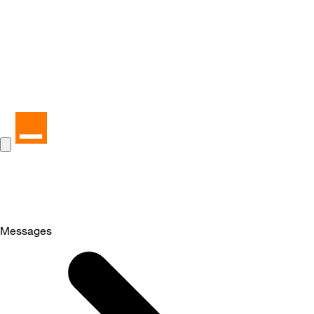
Messages
Selected
Messages