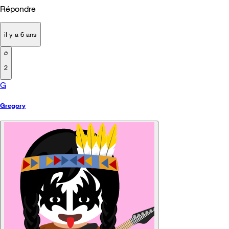
Répondre
il y a 6 ans
2
G
Gregory