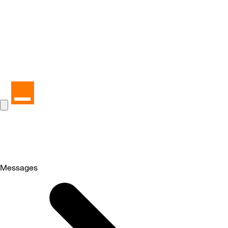
Messages
Selected
Messages