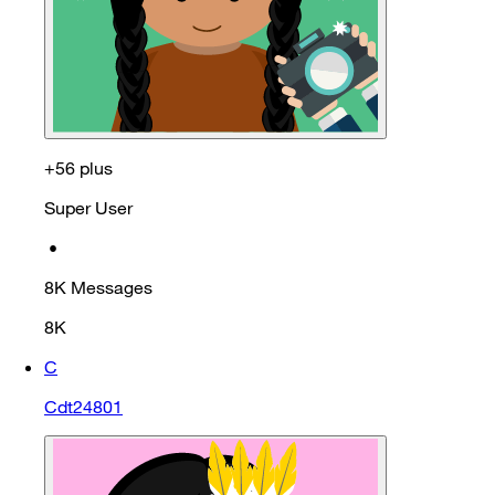
+56 plus
Super User
•
8K
Messages
8K
C
Cdt24801