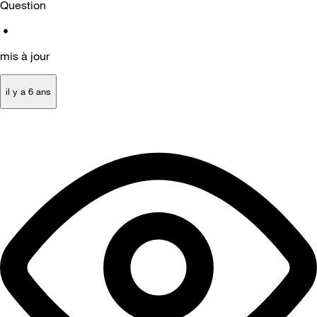
Question
•
mis à jour
il y a 6 ans