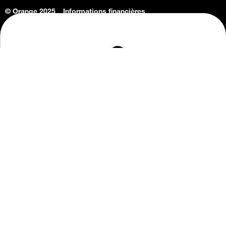
© Orange 2025
Informations financières
Connaissance de l'entreprise
Offres d'emploi
Vie privée
Informations Consommateurs