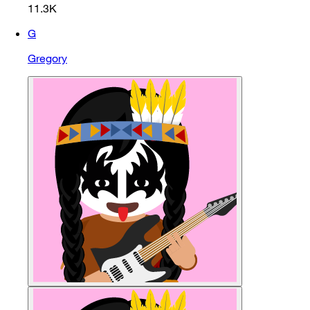
11.3K
G
Gregory