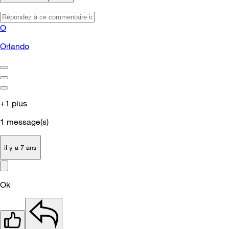
O
Orlando
+1 plus
1
message(s)
il y a 7 ans
Ok