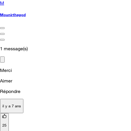
M
Mounirthegod
1
message(s)
Merci
Aimer
Répondre
il y a 7 ans
25