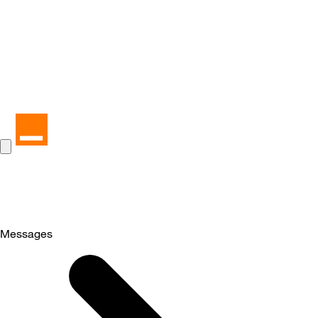
Messages
Selected
Messages