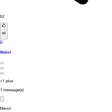
52
98
S
Steicy1
+1 plus
1
message(s)
Mercii