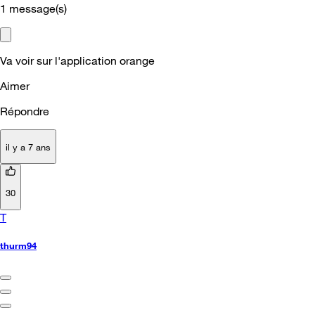
1
message(s)
Va voir sur l'application orange
Aimer
Répondre
il y a 7 ans
30
T
thurm94