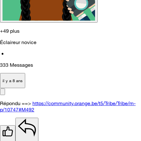
+49 plus
Éclaireur novice
•
333
Messages
il y a 8 ans
Répondu ==>
https://community.orange.be/t5/Tribe/Tribe/m-
p/10747#M492