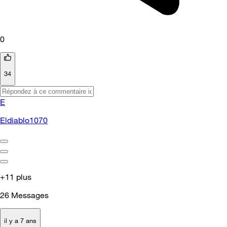
0
34
E
Eldiablo1070
+11 plus
26
Messages
il y a 7 ans