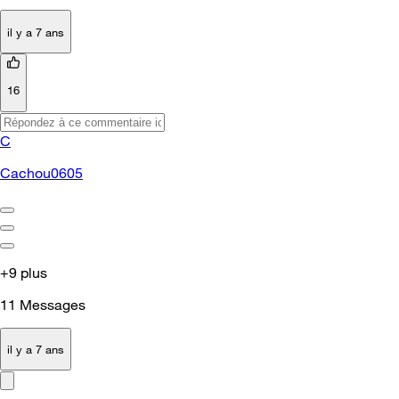
il y a 7 ans
16
C
Cachou0605
+9 plus
11
Messages
il y a 7 ans