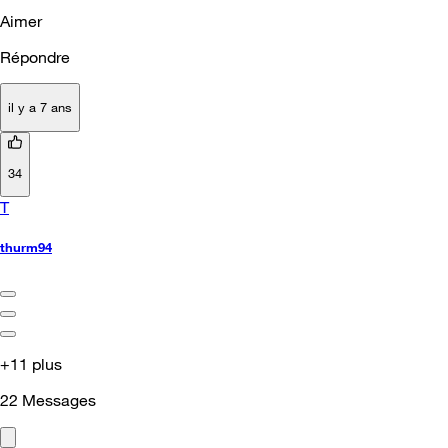
Aimer
Répondre
il y a 7 ans
34
T
thurm94
+11 plus
22
Messages