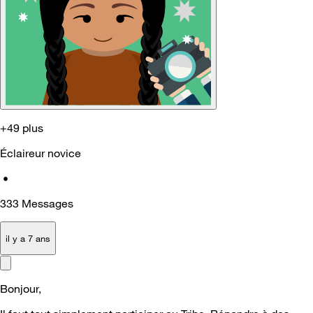
+49 plus
Éclaireur novice
•
333
Messages
il y a 7 ans
Bonjour,