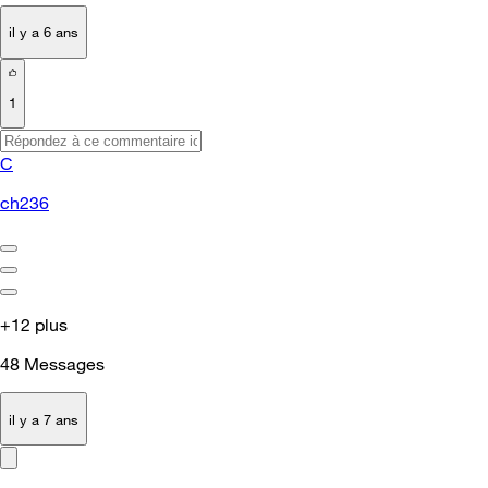
il y a 6 ans
1
C
ch236
+12 plus
48
Messages
il y a 7 ans