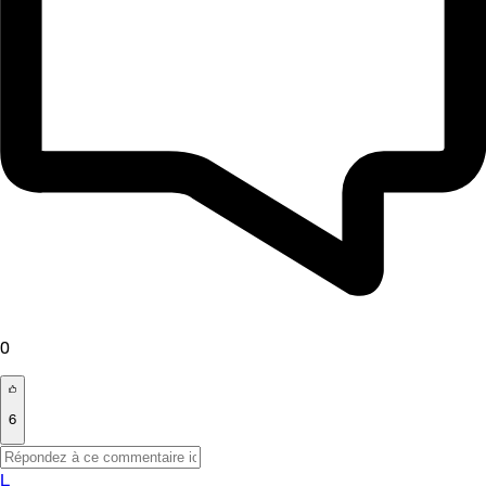
0
6
L