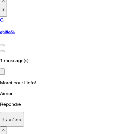
3
G
ghiflo54
1
message(s)
Merci pour l’info!
Aimer
Répondre
il y a 7 ans