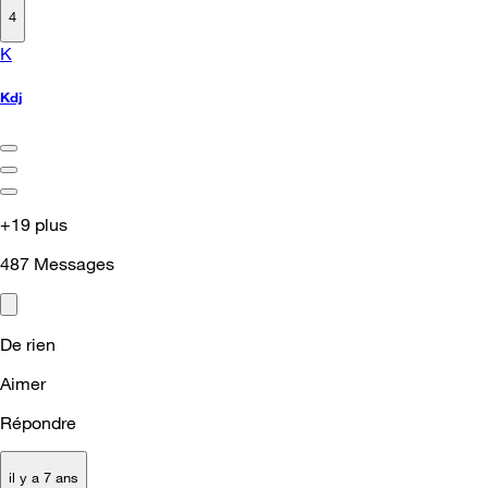
4
K
Kdj
+19 plus
487
Messages
De rien
Aimer
Répondre
il y a 7 ans