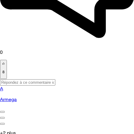
0
8
A
Armega
+2 plus