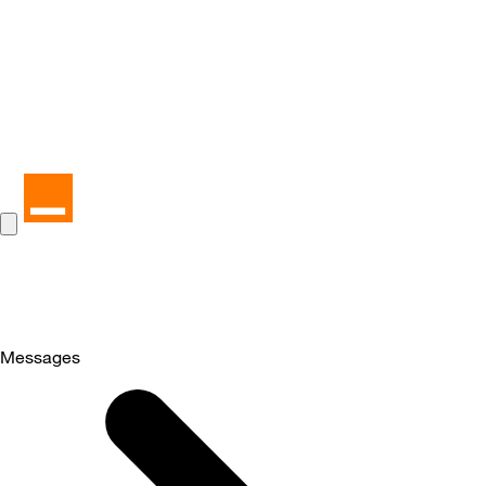
Messages
Selected
Messages