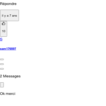
Répondre
il y a 7 ans
10
S
sam176597
2
Messages
Ok merci