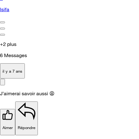
lsifa
+2 plus
6
Messages
il y a 7 ans
J’aimerai savoir aussi
😩
Aimer
Répondre