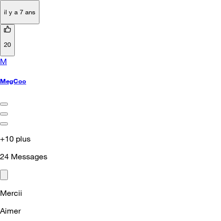
il y a 7 ans
20
M
MegCoo
+10 plus
24
Messages
Mercii
Aimer