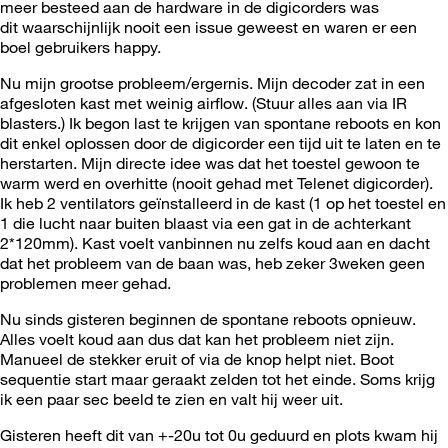
meer besteed aan de hardware in de digicorders was
dit waarschijnlijk nooit een issue geweest en waren er een
boel gebruikers happy.
Nu mijn grootse probleem/ergernis. Mijn decoder zat in een
afgesloten kast met weinig airflow. (Stuur alles aan via IR
blasters.) Ik begon last te krijgen van spontane reboots en kon
dit enkel oplossen door de digicorder een tijd uit te laten en te
herstarten. Mijn directe idee was dat het toestel gewoon te
warm werd en overhitte (nooit gehad met Telenet digicorder).
Ik heb 2 ventilators geïnstalleerd in de kast (1 op het toestel en
1 die lucht naar buiten blaast via een gat in de achterkant
2*120mm). Kast voelt vanbinnen nu zelfs koud aan en dacht
dat het probleem van de baan was, heb zeker 3weken geen
problemen meer gehad.
Nu sinds gisteren beginnen de spontane reboots opnieuw.
Alles voelt koud aan dus dat kan het probleem niet zijn.
Manueel de stekker eruit of via de knop helpt niet. Boot
sequentie start maar geraakt zelden tot het einde. Soms krijg
ik een paar sec beeld te zien en valt hij weer uit.
Gisteren heeft dit van +-20u tot 0u geduurd en plots kwam hij