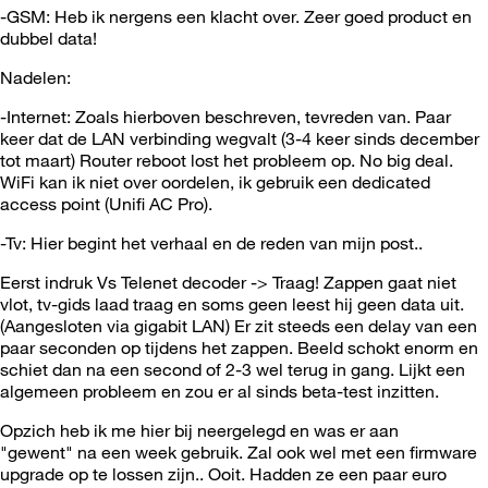
-GSM: Heb ik nergens een klacht over. Zeer goed product en
dubbel data!
Nadelen:
-Internet: Zoals hierboven beschreven, tevreden van. Paar
keer dat de LAN verbinding wegvalt (3-4 keer sinds december
tot maart) Router reboot lost het probleem op. No big deal.
WiFi kan ik niet over oordelen, ik gebruik een dedicated
access point (Unifi AC Pro).
-Tv: Hier begint het verhaal en de reden van mijn post..
Eerst indruk Vs Telenet decoder -> Traag! Zappen gaat niet
vlot, tv-gids laad traag en soms geen leest hij geen data uit.
(Aangesloten via gigabit LAN) Er zit steeds een delay van een
paar seconden op tijdens het zappen. Beeld schokt enorm en
schiet dan na een second of 2-3 wel terug in gang. Lijkt een
algemeen probleem en zou er al sinds beta-test inzitten.
Opzich heb ik me hier bij neergelegd en was er aan
"gewent" na een week gebruik. Zal ook wel met een firmware
upgrade op te lossen zijn.. Ooit. Hadden ze een paar euro