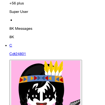
+56 plus
Super User
•
8K
Messages
8K
C
Cdt24801