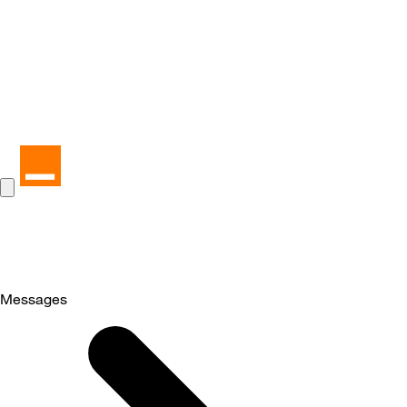
Messages
Selected
Messages