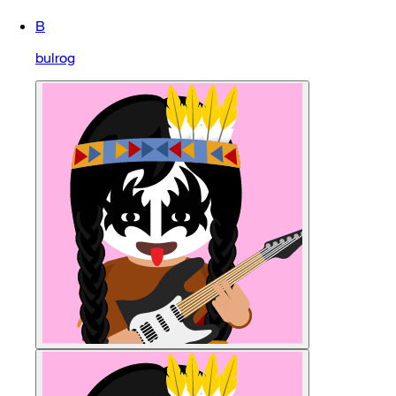
B
bulrog