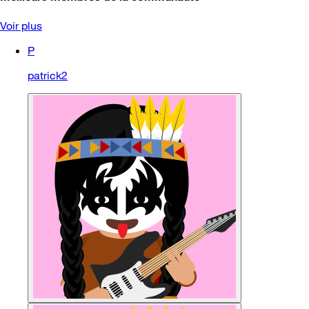
Voir plus
P
patrick2