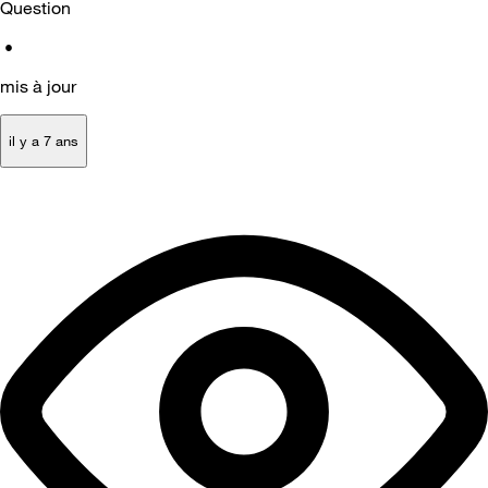
Question
•
mis à jour
il y a 7 ans