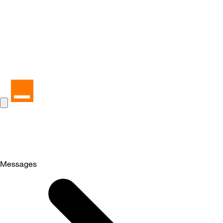
Messages
Selected
Messages