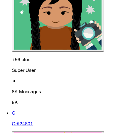
+56 plus
Super User
•
8K
Messages
8K
C
Cdt24801