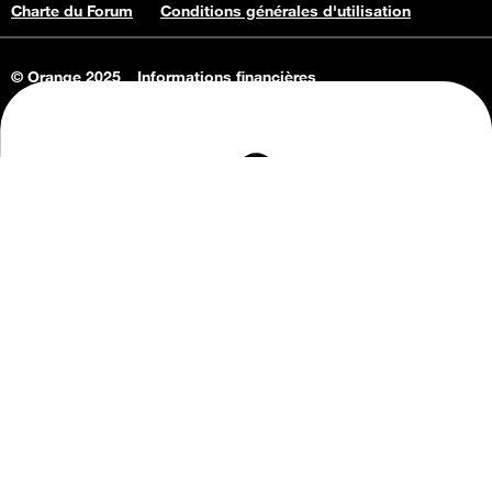
Charte du Forum
Conditions générales d'utilisation
© Orange 2025
Informations financières
Connaissance de l'entreprise
Offres d'emploi
Vie privée
Informations Consommateurs