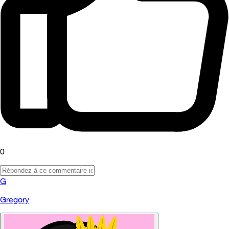
0
G
Gregory