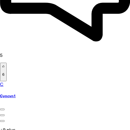
5
6
C
Cyncyn1
+9 plus