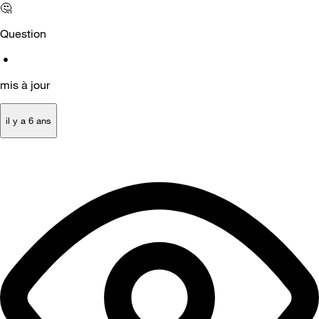
🤔
Question
•
mis à jour
il y a 6 ans