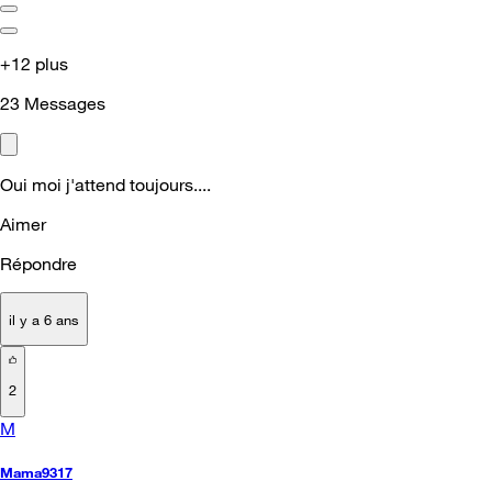
+12 plus
23
Messages
Oui moi j'attend toujours....
Aimer
Répondre
il y a 6 ans
2
M
Mama9317