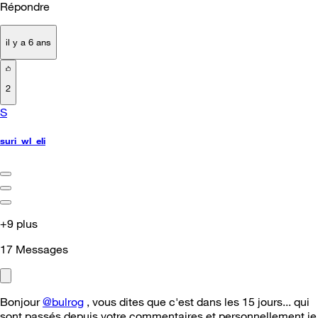
Répondre
il y a 6 ans
2
S
suri_wl_eli
+9 plus
17
Messages
Bonjour
@bulrog
, vous dites que c'est dans les 15 jours... qui
sont passés depuis votre commentaires et personnellement je