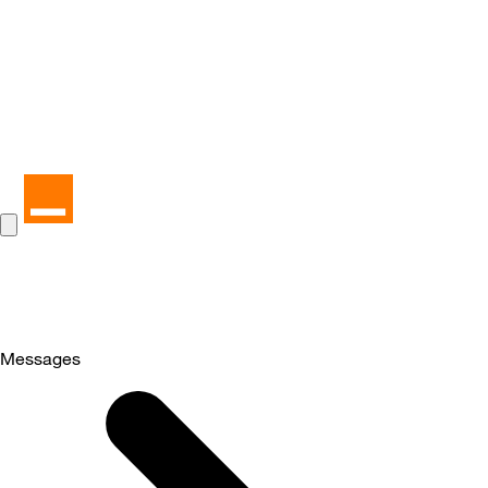
Messages
Selected
Messages