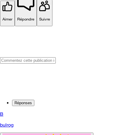
Aimer
Répondre
Suivre
Réponses
B
bulrog