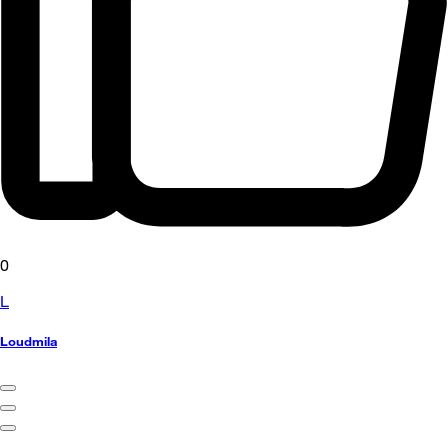
0
L
Loudmila