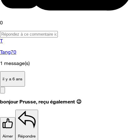
0
T
Tang70
1
message(s)
il y a 6 ans
bonjour Prusse, reçu également
😉
Aimer
Répondre