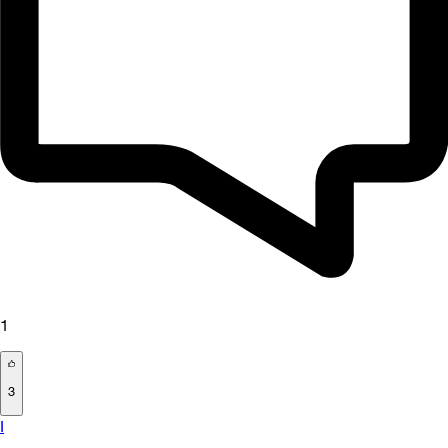
1
3
I