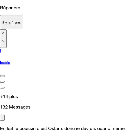
Répondre
il y a 4 ans
2
I
Isasia
+14 plus
132
Messages
En fait le poussin c'est Oxfam, donc je devrais quand même