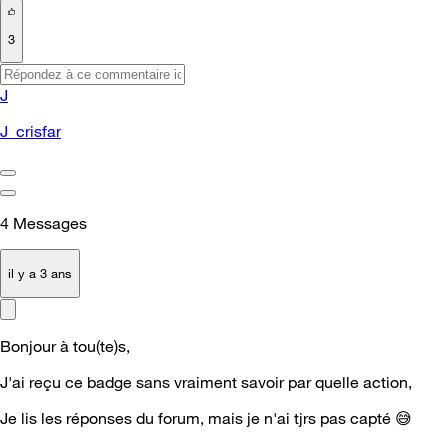
3
J
J_crisfar
4
Messages
il y a 3 ans
Bonjour à tou(te)s,
J'ai reçu ce badge sans vraiment savoir par quelle action,
Je lis les réponses du forum, mais je n'ai tjrs pas capté
😅