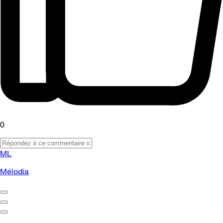
0
ML
Mélodia