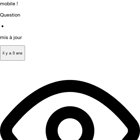
mobile !
Question
•
mis à jour
il y a 3 ans