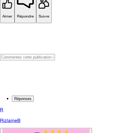
Aimer
Répondre
Suivre
Réponses
R
RizlaineB