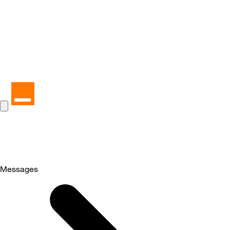
Messages
Selected
Messages