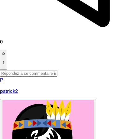
0
1
P
patrick2