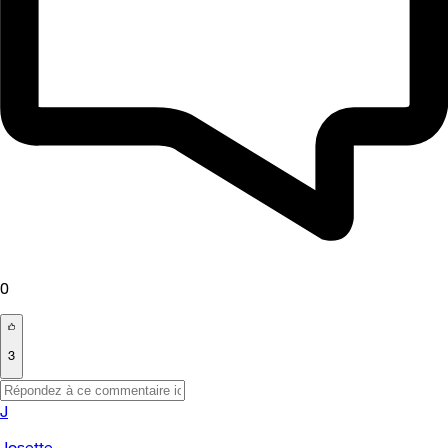
0
3
J
Josette