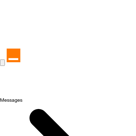
Messages
Selected
Messages