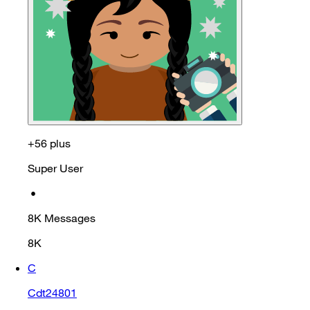
+56 plus
Super User
•
8K
Messages
8K
C
Cdt24801