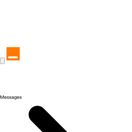
Messages
Selected
Messages