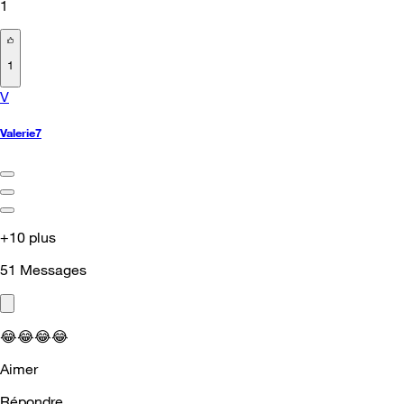
1
1
V
Valerie7
+10 plus
51
Messages
😂
😂
😂
😂
Aimer
Répondre