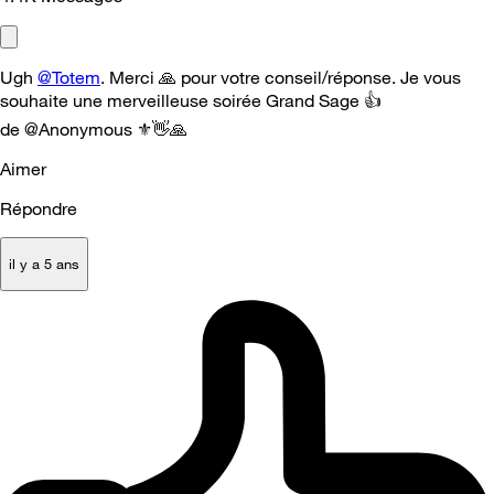
Ugh
@Totem
. Merci
🙏
pour votre conseil/réponse. Je vous
souhaite une merveilleuse soirée Grand Sage
👍
de @Anonymous
⚜️
👋
🙏
Aimer
Répondre
il y a 5 ans