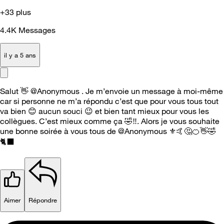
+33 plus
4.4K
Messages
il y a 5 ans
Salut
👋
@Anonymous . Je m’envoie un message à moi-même
car si personne ne m’a répondu c’est que pour vous tous tout
va bien
😊
aucun souci
😉
et bien tant mieux pour vous les
collègues. C’est mieux comme ça
🤣
‼️
. Alors je vous souhaite
une bonne soirée à vous tous de @Anonymous
⚜️
🤙
🤔
🍊
👋
🤣
🐈
Aimer
Répondre