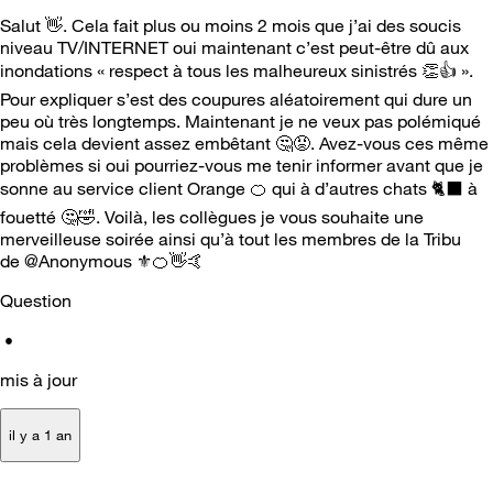
Salut
👋
. Cela fait plus ou moins 2 mois que j’ai des soucis
niveau TV/INTERNET oui maintenant c’est peut-être dû aux
inondations « respect à tous les malheureux sinistrés
👏
👍
».
Pour expliquer s’est des coupures aléatoirement qui dure un
peu où très longtemps. Maintenant je ne veux pas polémiqué
mais cela devient assez embêtant
🤔
😡
. Avez-vous ces même
problèmes si oui pourriez-vous me tenir informer avant que je
sonne au service client Orange
🍊
qui à d’autres chats
🐈
à
fouetté
🤔
🤣
. Voilà, les collègues je vous souhaite une
merveilleuse soirée ainsi qu’à tout les membres de la Tribu
de @Anonymous
⚜️
🍊
👋
🤙
Question
•
mis à jour
il y a 1 an