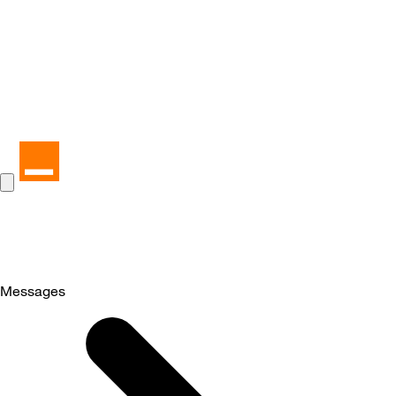
Messages
Selected
Messages