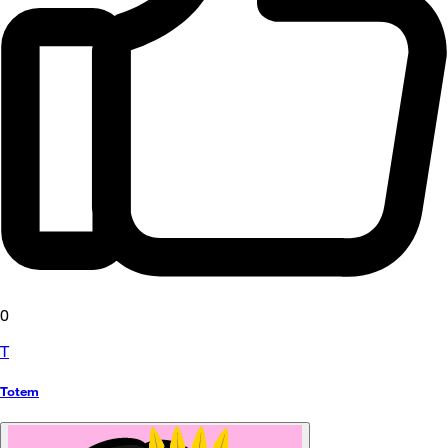
0
T
Totem