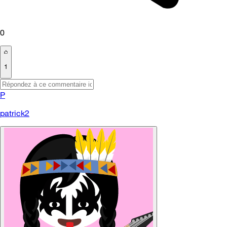
0
1
P
patrick2