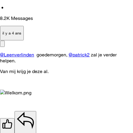
•
8.2K
Messages
il y a 4 ans
@Leenverlinden
goedemorgen,
@patrick2
zal je verder
helpen.
Van mij krijg je deze al.