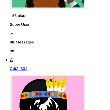
+56 plus
Super User
•
8K
Messages
8K
C
Cdt24801