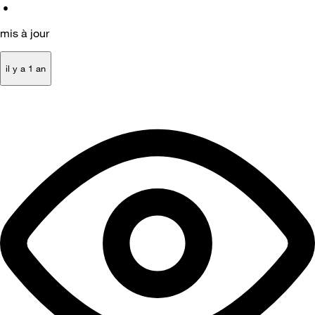
•
mis à jour
il y a 1 an