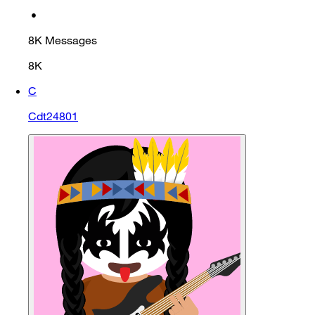
•
8K
Messages
8K
C
Cdt24801