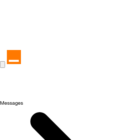
Messages
Selected
Messages