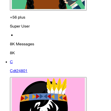
+56 plus
Super User
•
8K
Messages
8K
C
Cdt24801