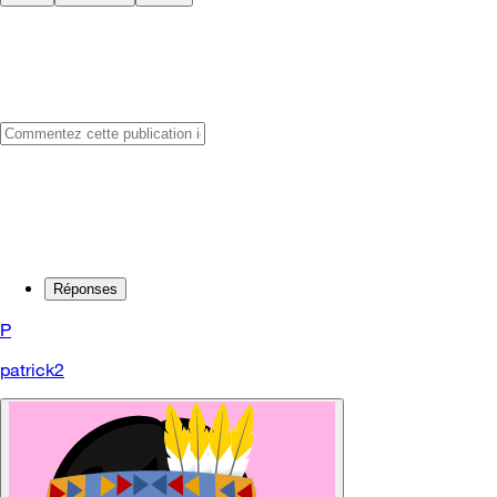
Réponses
P
patrick2