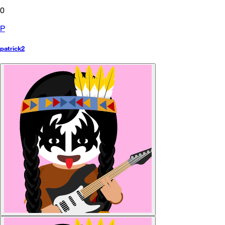
0
P
patrick2