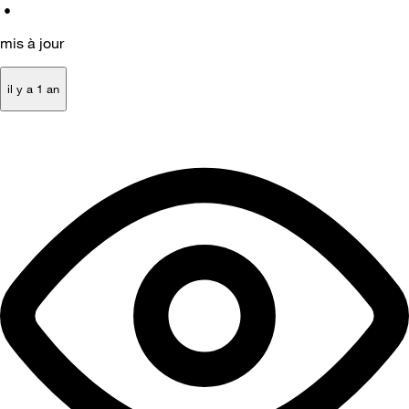
•
mis à jour
il y a 1 an