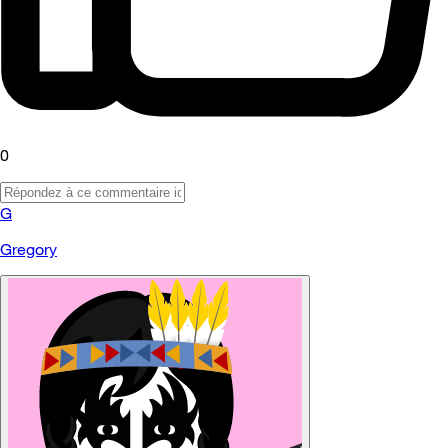
0
G
Gregory