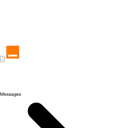
Messages
Selected
Messages