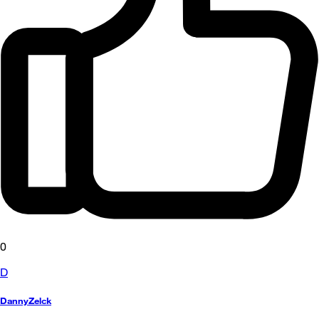
0
D
DannyZelck