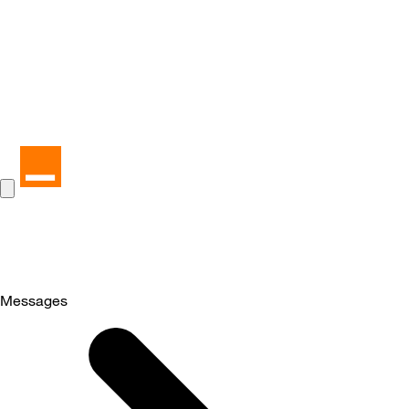
Messages
Selected
Messages