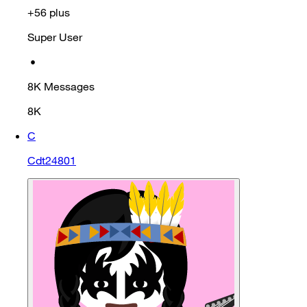
+56 plus
Super User
•
8K
Messages
8K
C
Cdt24801