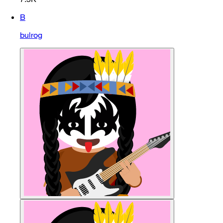
B
bulrog