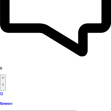
6
1
G
Gregory