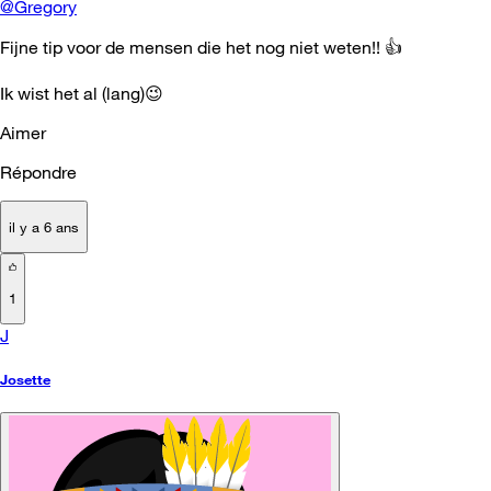
@Gregory
Fijne tip voor de mensen die het nog niet weten!!
👍
Ik wist het al (lang)
😉
Aimer
Répondre
il y a 6 ans
1
J
Josette