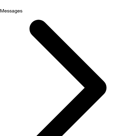
Messages
Selected
Messages