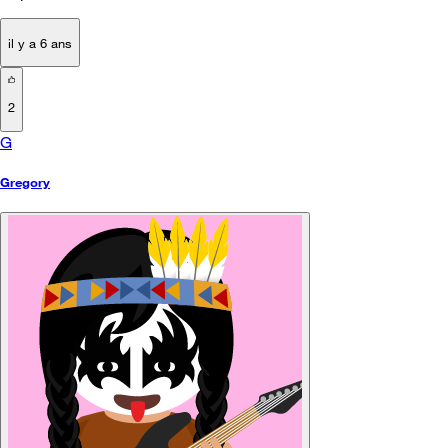
il y a 6 ans
2
G
Gregory