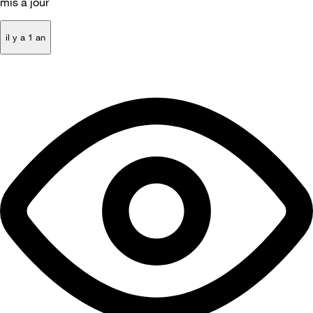
mis à jour
il y a 1 an