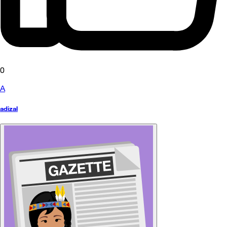
0
A
adizal