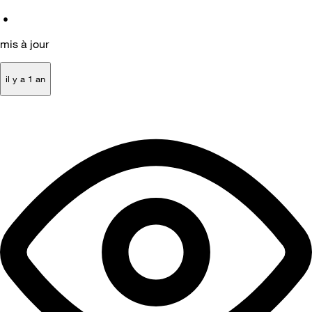
•
mis à jour
il y a 1 an