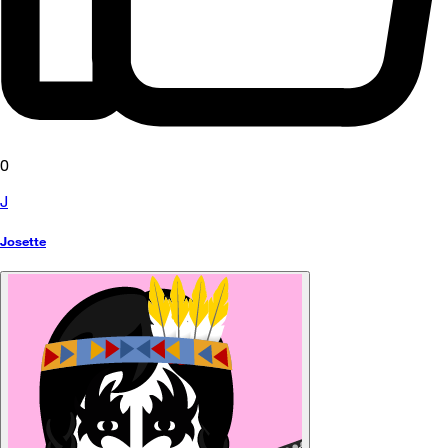
0
J
Josette