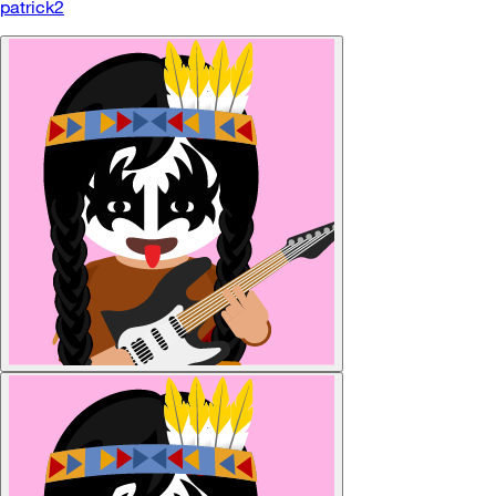
patrick2