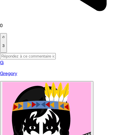
0
3
G
Gregory