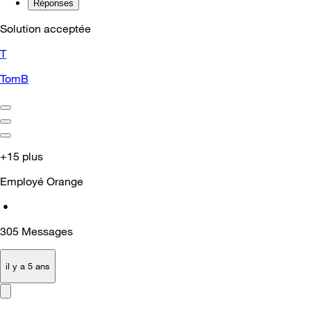
Réponses
Solution acceptée
T
TomB
+15 plus
Employé Orange
•
305
Messages
il y a 5 ans