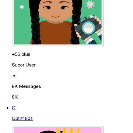
+56 plus
Super User
•
8K
Messages
8K
C
Cdt24801