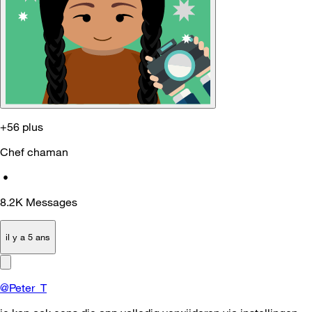
+56 plus
Chef chaman
•
8.2K
Messages
il y a 5 ans
@Peter_T