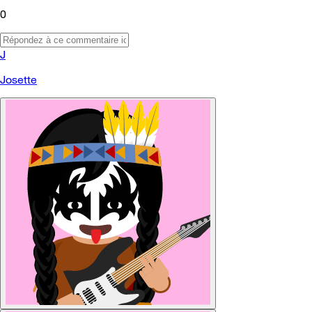
0
J
Josette