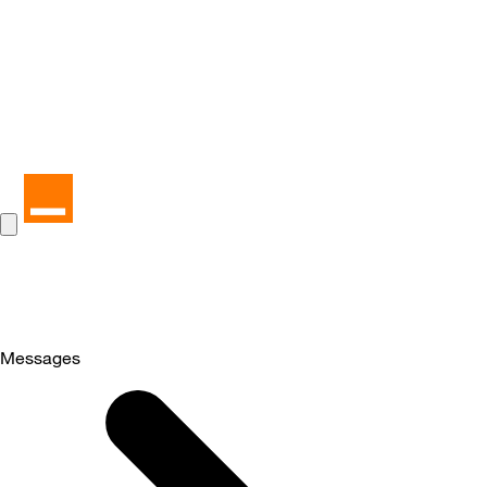
Messages
Selected
Messages