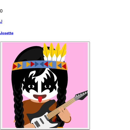
0
J
Josette