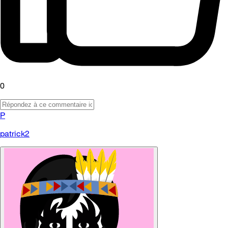
0
P
patrick2