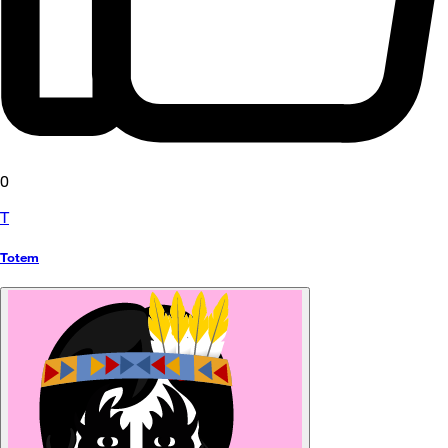
0
T
Totem