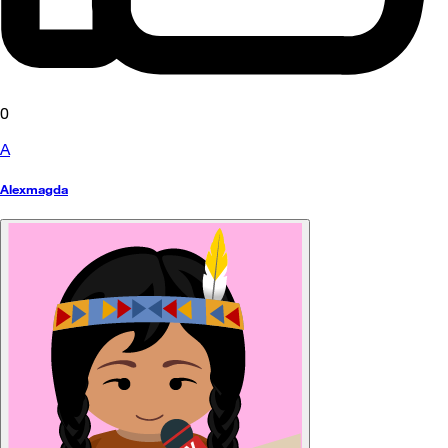
0
A
Alexmagda