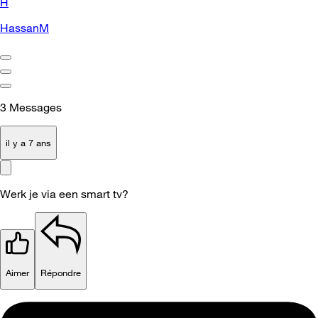
H
HassanM
3
Messages
il y a 7 ans
Werk je via een smart tv?
Aimer
Répondre