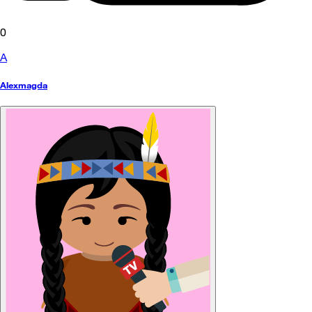
0
A
Alexmagda