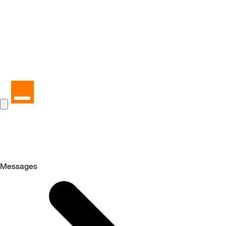
Messages
Selected
Messages