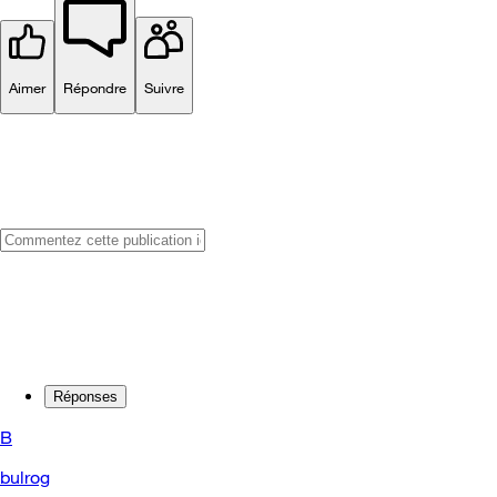
Aimer
Répondre
Suivre
Réponses
B
bulrog