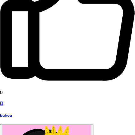
0
B
bulrog