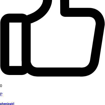
0
P
phenixgirl