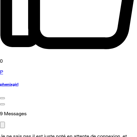
0
P
phenixgirl
9
Messages
Je ne sais pas il est juste noté en attente de connexion, et