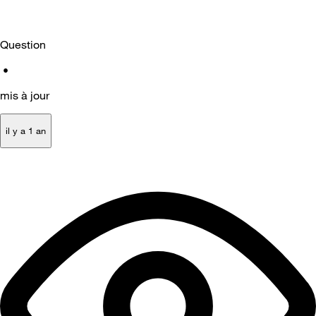
Question
•
mis à jour
il y a 1 an