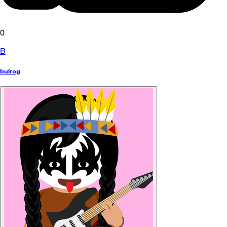
0
B
bulrog