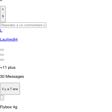
5
L
Lautjes84
+11 plus
30
Messages
il y a 7 ans
Flybox 4g