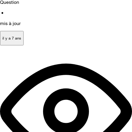
Question
•
mis à jour
il y a 7 ans