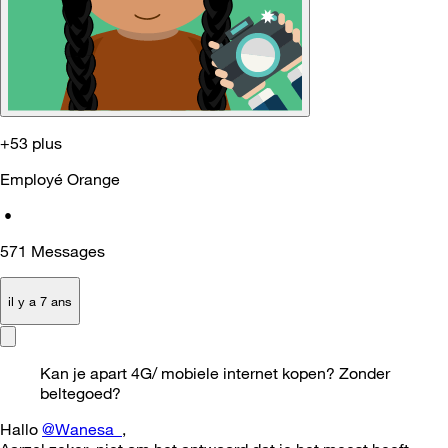
+53 plus
Employé Orange
•
571
Messages
il y a 7 ans
Kan je apart 4G/ mobiele internet kopen? Zonder
beltegoed?
Hallo
@Wanesa_
,