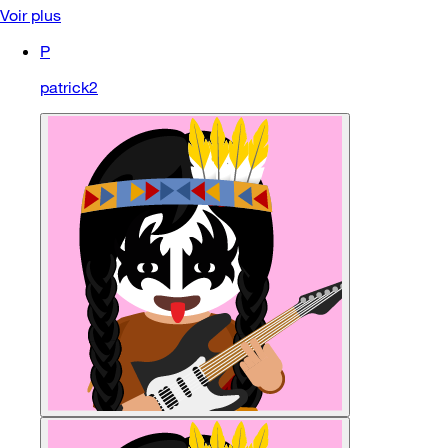
Voir plus
P
patrick2