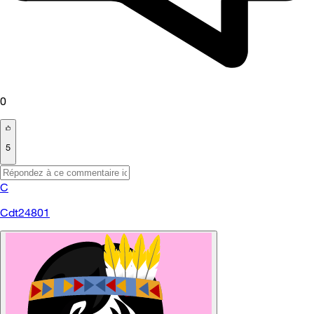
0
5
C
Cdt24801