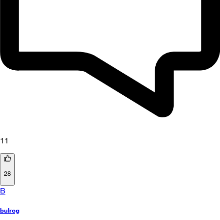
11
28
B
bulrog