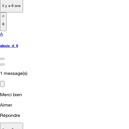
il y a 6 ans
6
A
alexis_d_6
1
message(s)
Merci bien
Aimer
Répondre