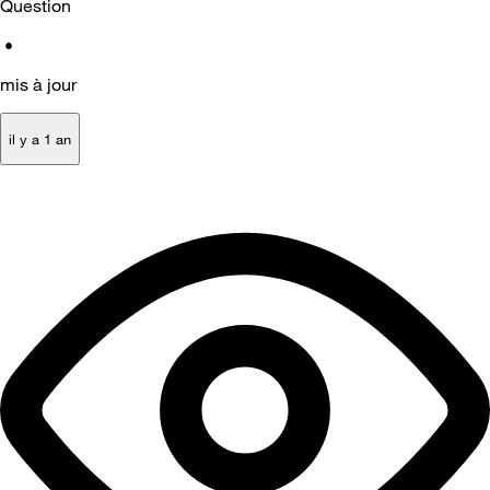
Question
•
mis à jour
il y a 1 an