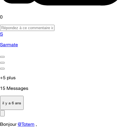
0
S
Sarmate
+5 plus
15
Messages
il y a 6 ans
Bonjour
@Totem
,