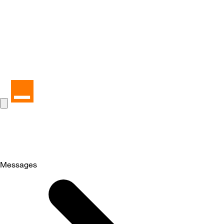
Messages
Selected
Messages