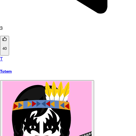
3
40
T
Totem