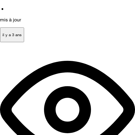
•
mis à jour
il y a 3 ans