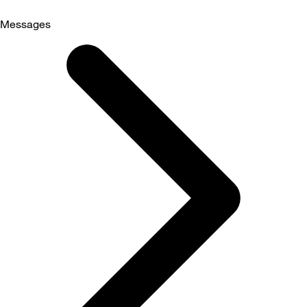
Messages
Selected
Messages