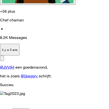
+56 plus
Chef chaman
•
8.2K
Messages
il y a 3 ans
@JVV94
een goedenavond,
het is zoals
@Gregory
schrijft.
Succes.