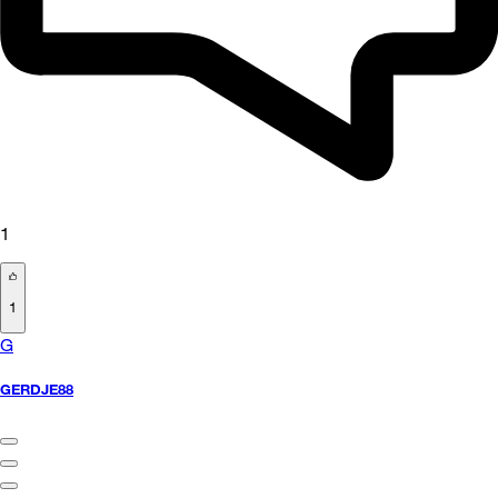
1
1
G
GERDJE88