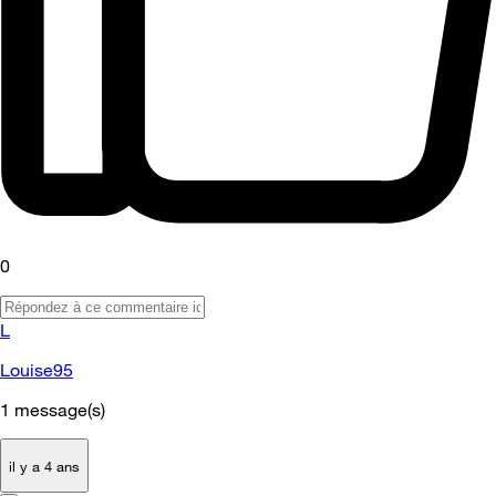
0
L
Louise95
1
message(s)
il y a 4 ans