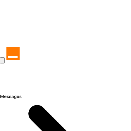
Messages
Selected
Messages