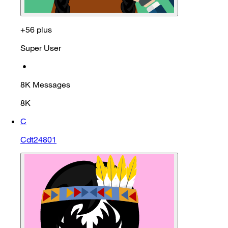
+56 plus
Super User
•
8K
Messages
8K
C
Cdt24801