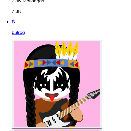
7.3K
Messages
7.3K
B
bulrog