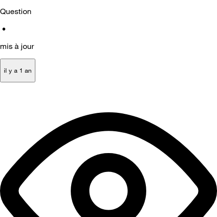
Question
•
mis à jour
il y a 1 an