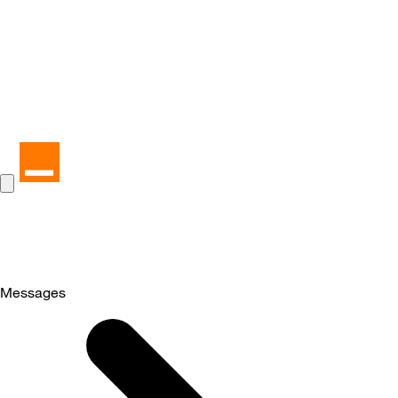
Messages
Selected
Messages