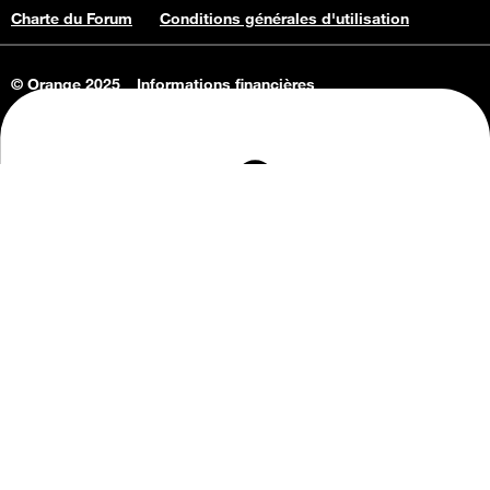
Charte du Forum
Conditions générales d'utilisation
© Orange 2025
Informations financières
Connaissance de l'entreprise
Offres d'emploi
Vie privée
Informations Consommateurs