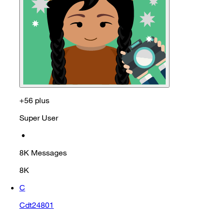
+56 plus
Super User
•
8K
Messages
8K
C
Cdt24801